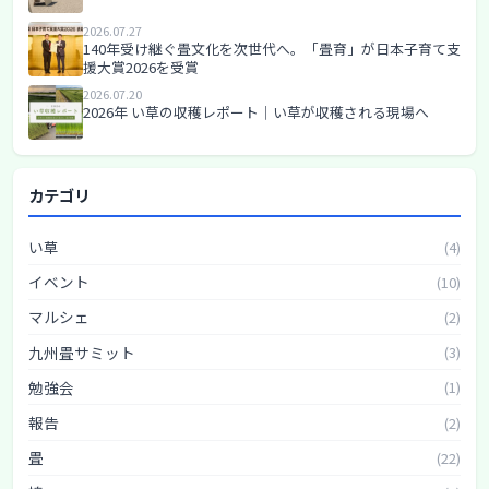
2026.07.27
140年受け継ぐ畳文化を次世代へ。「畳育」が日本子育て支
援大賞2026を受賞
2026.07.20
2026年 い草の収穫レポート│い草が収穫される現場へ
カテゴリ
い草
(4)
イベント
(10)
マルシェ
(2)
九州畳サミット
(3)
勉強会
(1)
報告
(2)
畳
(22)