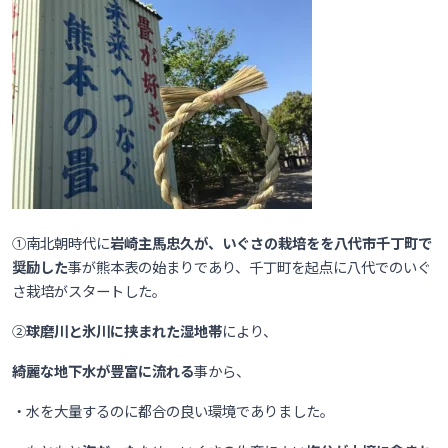
①
南北朝時代に
岩崎主馬忠久が、いぐさの栽培をを八代市千丁町で
奨励した
事が熊本表の始まりであり、千丁町を起点に八代でのいぐ
さ栽培がスタートした。
②
球磨川と氷川に挟まれた湿地帯
により、
綺麗な地下水が豊富に流れる
事から、
・水を大量するのに都合の良い環境でありました。