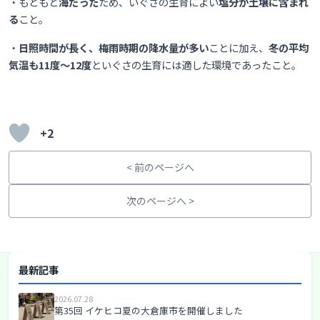
・もともと
海だった
ため、いぐさの生育によい
塩分が土壌に含まれ
る
こと。
・
日照時間が長く、梅雨時期の降水量が多い
ことに加え、
冬の平均
気温も11度〜12度
といぐさの生育には適した環境であったこと。
+2
< 前のページへ
次のページへ >
最新記事
2026.07.28
第35回 イケヒコ夏の大倉庫市を開催しました