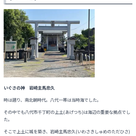
いぐさの神 岩崎主馬忠久
時は遡り、南北朝時代。八代一帯は当時海でした。
その中でも八代市千丁町の上土(あげつち)は
海辺の重要な拠点でし
た。
そこで上土に城を築き、岩崎主馬忠久(いわさきしゅめのただひさ)