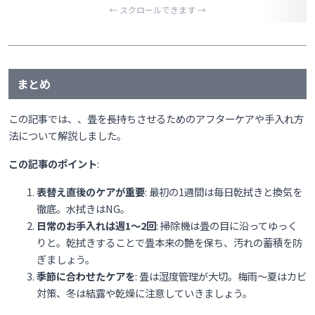
まとめ
この記事では、、畳を長持ちさせるためのアフターケアや手入れ方
法について解説しました。
この記事のポイント
:
表替え直後のケアが重要
: 最初の1週間は毎日乾拭きと換気を
徹底。水拭きはNG。
日常のお手入れは週1〜2回
: 掃除機は畳の目に沿ってゆっく
りと。乾拭きすることで畳本来の艶を保ち、汚れの蓄積を防
ぎましょう。
季節に合わせたケアを
: 畳は湿度管理が大切。梅雨〜夏はカビ
対策、冬は結露や乾燥に注意していきましょう。