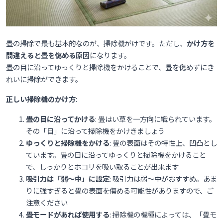
畳の掃除で最も基本的なのが、掃除機がけです。ただし、
かけ方を
間違えると畳を傷める原因
になります。
畳の目に沿ってゆっくりと掃除機をかけることで、畳を傷めずにき
れいに掃除ができます。
正しい掃除機のかけ方
:
畳の目に沿ってかける
: 畳はい草を一方向に織られています。
その「目」に沿って掃除機をかけきましょう
ゆっくりと掃除機をかける
: 畳の表面はその特性上、凹凸とし
ています。畳の目に沿ってゆっくりと掃除機をかけること
で、しっかりとホコリを吸い取ることが出来ます
吸引力は「弱〜中」に設定
: 吸引力は弱～中がおすすめ。あま
りに強すぎると畳の表面を傷める可能性がありますので、ご
注意ください
畳モードがあれば使用する
: 掃除機の機種によっては、「畳モ