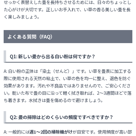
せっかく表替えした畳を長持ちさせるためには、日々のちょっとし
た心がけが大切です。正しいお手入れで、い草の香る美しい畳を長
く楽しみましょう。
よくある質問（FAQ）
Q1: 新しい畳から出る白い粉は何ですか？
A: 白い粉の正体は「染土（せんど）」です。い草を畳表に加工する
際に使用される天然の粘土で、い草の色を均一に整え、退色を防ぐ
効果があります。汚れや不良品ではありませんので、ご安心くださ
い。乾いた布で畳の目に沿って軽く拭き取れば、2〜3週間ほどで落
ち着きます。水拭きは畳を傷めるので避けましょう。
Q2: 畳の掃除はどのくらいの頻度ですべきですか？
A: 一般的には
週1〜2回の掃除機がけ
が目安です。使用頻度が高い部