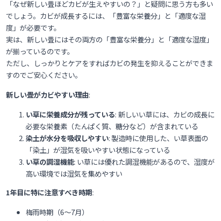
「なぜ新しい畳ほどカビが生えやすいの？」と疑問に思う方も多い
でしょう。カビが成長するには、「豊富な栄養分」と「適度な湿
度」が必要です。
実は、新しい畳にはその両方の「豊富な栄養分」と「適度な湿度」
が揃っているのです。
ただし、しっかりとケアをすればカビの発生を抑えることができま
すのでご安心ください。
新しい畳がカビやすい理由
:
い草に栄養成分が残っている
: 新しいい草には、カビの成長に
必要な栄養素（たんぱく質、糖分など）が含まれている
染土が水分を吸収しやすい
: 製造時に使用した、い草表面の
「染土」が湿気を吸いやすい状態になっている
い草の調湿機能
: い草には優れた調湿機能があるので、湿度が
高い環境では湿気を集めやすい
1年目に特に注意すべき時期
:
梅雨時期（6〜7月）