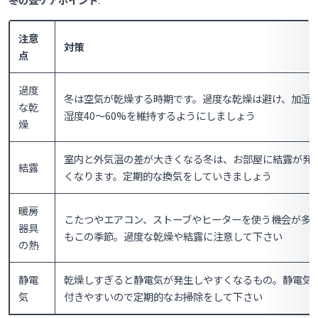
注意
対策
点
過度
冬は空気が乾燥する時期です。過度な乾燥は避け、加湿
な乾
湿度40〜60%を維持するようにしましょう
燥
室内と外気温の差が大きくなる冬は、お部屋に結露が発
結露
くなります。定期的な換気をしていきましょう
暖房
こたつやエアコン、ストーブやヒーターを使う機会が多
器具
もこの季節。過度な乾燥や結露に注意して下さい
の熱
静電
乾燥しすぎると静電気が発生しやすくなるもの。静電気
気
付きやすいので定期的なお掃除をして下さい