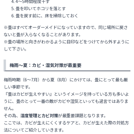
4〜5時間程度干す
畳を叩いてホコリを落とす
畳を戻す前に、床を掃除しておく
※畳はすべてオーダーメイドになっていますので、同じ場所に戻さ
ないと畳が入らなくなることがあります。
※畳の場所と向きがわかるように目印などをつけてから外すように
して下さい。
梅雨〜夏：カビ・湿気対策が最重要
梅雨時期（6〜7月）から夏（8月）にかけては、畳にとって最も厳
しい季節です。
『畳はカビが生えやすい』というイメージを持っている方も多いよ
うに、畳のとって一番の敵がカビや湿気といっても過言ではありま
せん。
その為、
湿度管理とカビ対策
が最重要課題となります。
ここでは、カビが生えにくくするケアと、カビが生えた際の対処方
法についてご紹介していきます。