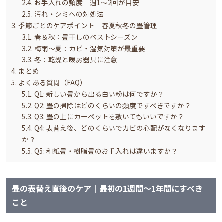
2.4.
お手入れの頻度｜週1〜2回が目安
2.5.
汚れ・シミへの対処法
3.
季節ごとのケアポイント｜春夏秋冬の畳管理
3.1.
春＆秋：畳干しのベストシーズン
3.2.
梅雨〜夏：カビ・湿気対策が最重要
3.3.
冬：乾燥と暖房器具に注意
4.
まとめ
5.
よくある質問（FAQ）
5.1.
Q1: 新しい畳から出る白い粉は何ですか？
5.2.
Q2: 畳の掃除はどのくらいの頻度ですべきですか？
5.3.
Q3: 畳の上にカーペットを敷いてもいいですか？
5.4.
Q4: 表替え後、どのくらいでカビの心配がなくなります
か？
5.5.
Q5: 和紙畳・樹脂畳のお手入れは違いますか？
畳の表替え直後のケア｜最初の1週間〜1年間にすべき
こと