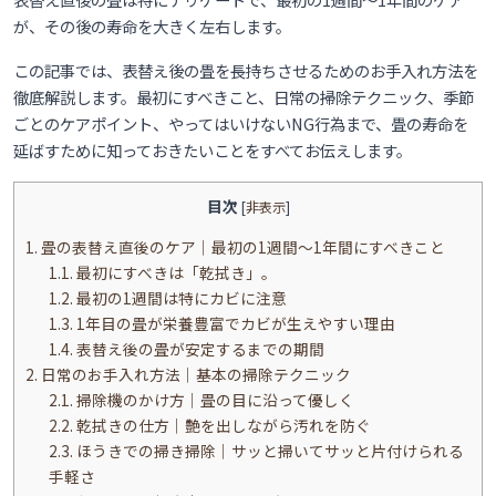
が、その後の寿命を大きく左右します。
この記事では、表替え後の畳を長持ちさせるためのお手入れ方法を
徹底解説します。最初にすべきこと、日常の掃除テクニック、季節
ごとのケアポイント、やってはいけないNG行為まで、畳の寿命を
延ばすために知っておきたいことをすべてお伝えします。
目次
[
非表示
]
1.
畳の表替え直後のケア｜最初の1週間〜1年間にすべきこと
1.1.
最初にすべきは「乾拭き」。
1.2.
最初の1週間は特にカビに注意
1.3.
1年目の畳が栄養豊富でカビが生えやすい理由
1.4.
表替え後の畳が安定するまでの期間
2.
日常のお手入れ方法｜基本の掃除テクニック
2.1.
掃除機のかけ方｜畳の目に沿って優しく
2.2.
乾拭きの仕方｜艶を出しながら汚れを防ぐ
2.3.
ほうきでの掃き掃除｜サッと掃いてサッと片付けられる
手軽さ