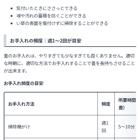
気付いたときにささっとできる
埃や汚れの蓄積を防ぐことができる
い草の表面を傷付けずに掃除することができる
お手入れの頻度｜週1〜2回が目安
畳のお手入れは、やりすぎても少なすぎても良くありません。適切
な時期に、適切な方法でお手入れすることで畳を長持ちさせること
が出来ます。
お手入れ頻度の目安
:
所要時間目
お手入れ方法
頻度
畳）
週1
掃除機がけ
5〜10分
回