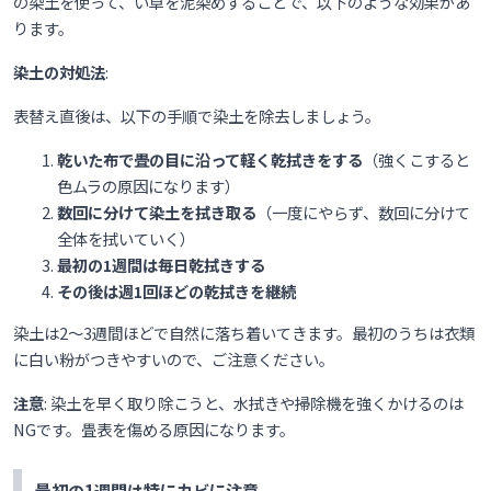
の染土を使って、い草を泥染めすることで、以下のような効果があ
ります。
染土の対処法
:
表替え直後は、以下の手順で染土を除去しましょう。
乾いた布で畳の目に沿って軽く乾拭きをする
（強くこすると
色ムラの原因になります）
数回に分けて染土を拭き取る
（一度にやらず、数回に分けて
全体を拭いていく）
最初の1週間は毎日乾拭きする
その後は週1回ほどの乾拭きを継続
染土は2〜3週間ほどで自然に落ち着いてきます。最初のうちは衣類
に白い粉がつきやすいので、ご注意ください。
注意
: 染土を早く取り除こうと、水拭きや掃除機を強くかけるのは
NGです。畳表を傷める原因になります。
最初の1週間は特にカビに注意