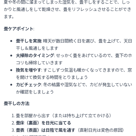
夏や冬の間に溜まってしまった湿気を、畳干しをすることで、しっ
かりと風通しをして乾燥させ、畳をリフレッシュさせることができ
ます。
畳ケアポイント
:
畳干しを実施
: 晴天が数日間続く日を選び、畳を上げて、天日
干し＆風通しをします
大掃除のタイミング
: せっかく畳をあげているので、畳下のホ
コリも掃除していきます
換気を増やす
: すこしずつ気温も暖かくなってきますので、窓
を開けて換気する時間をとりましょう
カビチェック
: 冬の結露や湿気などで、カビが発生していない
か確認をしましょう
畳干しの方法
:
畳を部屋から出す（または持ち上げて立てかける）
畳床（裏面）を日光に当てる
畳表（表面）は日陰で風を通す
（直射日光は変色の原因）