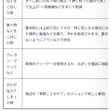
などを
すぐに乾いた布で吸い取る → 硬く絞った雑巾で拭く →
こぼし
で仕上げ → 扇風機などをあてて乾燥
た時
食べ物
基本的には上記と同じですが、特に気になる場合には
などを
た場所に食塩などを振り、汚れを吸収させます。畳の
こぼし
ないようにブラシなどで除去
た時
クレヨ
ン・マ
専用のクリーナーを使用するか、お近くの畳店に相談
ジック
など
カビが
生えて
後述の「季節ごとのケア」セクションで詳しく解説
しまっ
た時