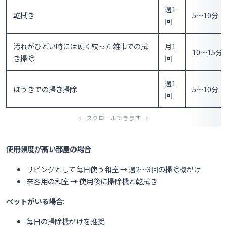
週1
乾拭き
5〜10分
回
汚れがひどい時には硬く絞った雑巾での拭
月1
10〜15分
き掃除
回
週1
ほうきでの掃き掃除
5〜10分
回
使用頻度が高い部屋の場合
:
リビングとして毎日使う和室 → 週2〜3回の掃除機がけ
来客用の和室 → 使用後に掃除機と乾拭き
ペットがいる場合
:
毎日の掃除機がけを推奨