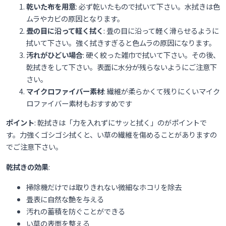
乾いた布を用意
: 必ず乾いたもので拭いて下さい。水拭きは色
ムラやカビの原因となります。
畳の目に沿って軽く拭く
: 畳の目に沿って軽く滑らせるように
拭いて下さい。強く拭きすぎると色ムラの原因になります。
汚れがひどい場合
: 硬く絞った雑巾で拭いて下さい。その後、
乾拭きをして下さい。表面に水分が残らないようにご注意下
さい。
マイクロファイバー素材
: 繊維が柔らかくて残りにくいマイク
ロファイバー素材もおすすめです
ポイント
: 乾拭きは「力を入れずにサッと拭く」のがポイントで
す。力強くゴシゴシ拭くと、い草の繊維を傷めることがありますの
でご注意下さい。
乾拭きの効果
:
掃除機だけでは取りきれない微細なホコリを除去
畳表に自然な艶を与える
汚れの蓄積を防ぐことができる
い草の表面を整える