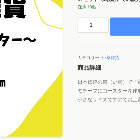
在庫19個
い
草
コ
ー
ス
カテゴリー:
い草雑貨
タ
ー
商品詳細
個
日本伝統の畳（い草）で『
モチーフにコースターを作
小さなサイズですのでお土