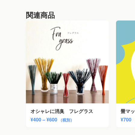
関連商品
オシャレに消臭 フレグラス
畳マッ
価
¥
400
–
¥
600
¥
700
（税別）
格
帯: