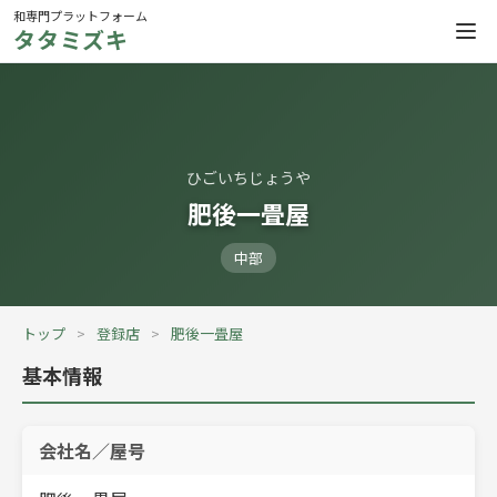
和専門プラットフォーム
タタミズキ
ひごいちじょうや
肥後一畳屋
中部
トップ
登録店
肥後一畳屋
基本情報
会社名／屋号