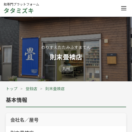
和専門プラットフォーム
タタミズキ
のりすえたたみふすまてん
則末畳襖店
九州
トップ
登録店
則末畳襖店
基本情報
会社名／屋号