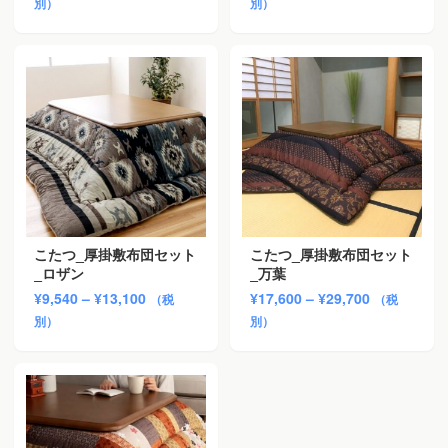
格
格
別）
別）
帯:
帯:
¥11,900
¥8,800
–
–
¥17,800
¥12,200
こたつ_厚掛敷布団セット
こたつ_厚掛敷布団セット
_ロザン
_万葉
価
価
¥
9,540
–
¥
13,100
¥
17,600
–
¥
29,700
（税
（税
格
格
別）
別）
帯:
帯:
¥9,540
¥17,600
–
–
¥13,100
¥29,700