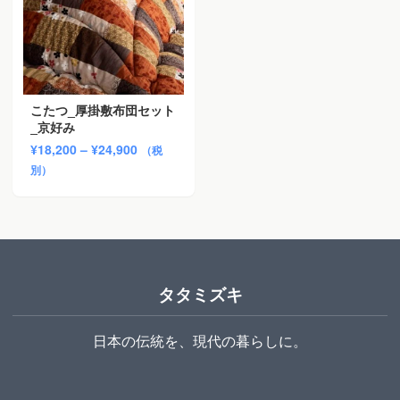
こたつ_厚掛敷布団セット
_京好み
価
¥
18,200
–
¥
24,900
（税
格
別）
帯:
¥18,200
–
¥24,900
タタミズキ
日本の伝統を、現代の暮らしに。