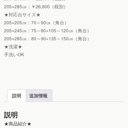
205×285㎝：￥26,800（税別）
★対応台サイズ★
205×205㎝：70～90㎝（角台）
205×245㎝：75～80×105～120㎝（角台）
205×285㎝：80～90×135～150㎝（角台）
★洗濯★
手洗いOK
説明
追加情報
説明
★商品紹介★