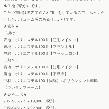
ン
ル生地で暖かいです。
個
こたつ布団は国内で綿入れ加工をしているので、ふっくら
としたボリューム感のある仕上がりです。
★素材★
〈掛け〉
表地：ポリエステル100％【短毛マイクロ】
裏地：ポリエステル100％【フランネル】
中綿：ポリエステル100％【マッシュロン】
〈敷き〉
表地：ポリエステル100％【短毛マイクロ】
裏地：ポリエステル100％【不織布】
中材：ポリエステル100【固綿】+ポリウレタン系樹脂
【ウレタンフォーム】
★参考上代★
205×205㎝：￥19,800（税別）
205×245㎝：￥22,800（税別）