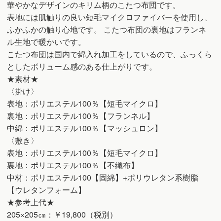
華やかなデザインのキリム柄のこたつ布団です。
表地には肌触りの良い短毛マイクロファイバーを使用し、
ふかふかの触り心地です。 こたつ布団の裏地はフランネ
ル生地で暖かいです。
こたつ布団は国内で綿入れ加工をしているので、ふっくら
としたボリューム感のある仕上がりです。
★素材★
〈掛け〉
表地：ポリエステル100％【短毛マイクロ】
裏地：ポリエステル100％【フランネル】
中綿：ポリエステル100％【マッシュロン】
〈敷き〉
表地：ポリエステル100％【短毛マイクロ】
裏地：ポリエステル100％【不織布】
中材：ポリエステル100【固綿】+ポリウレタン系樹脂
【ウレタンフォーム】
★参考上代★
205×205㎝：￥19,800（税別）