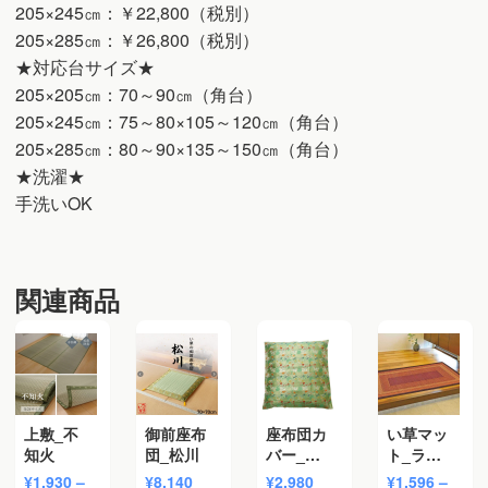
205×245㎝：￥22,800（税別）
205×285㎝：￥26,800（税別）
★対応台サイズ★
205×205㎝：70～90㎝（角台）
205×245㎝：75～80×105～120㎝（角台）
205×285㎝：80～90×135～150㎝（角台）
★洗濯★
手洗いOK
関連商品
上敷_不
御前座布
座布団カ
い草マッ
知火
団_松川
バー_秋
ト_ラン
華
クス
¥
1,930
–
¥
8,140
¥
2,980
¥
1,596
–