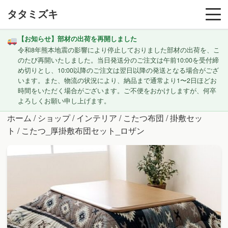
タタミズキ
【お知らせ】部材の出荷を再開しました
令和8年熊本地震の影響により停止しておりました部材の出荷を、こ
のたび再開いたしました。当日発送分のご注文は午前10:00を受付締
め切りとし、10:00以降のご注文は翌日以降の発送となる場合がござ
います。また、物流の状況により、納品まで通常より1〜2日ほどお
時間をいただく場合がございます。ご不便をおかけしますが、何卒
よろしくお願い申し上げます。
ホーム
/
ショップ
/
インテリア
/
こたつ布団
/
掛敷セッ
ト
/ こたつ_厚掛敷布団セット_ロザン